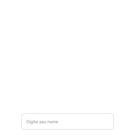
Inscreva-se para receber 
novidades 
Seu nome*