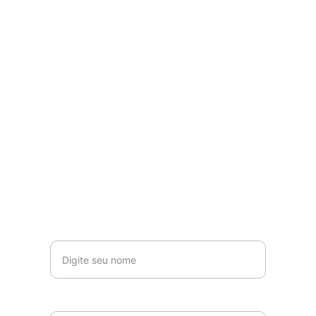
Inscreva-se para receber 
novidades 
Seu nome*
Email*